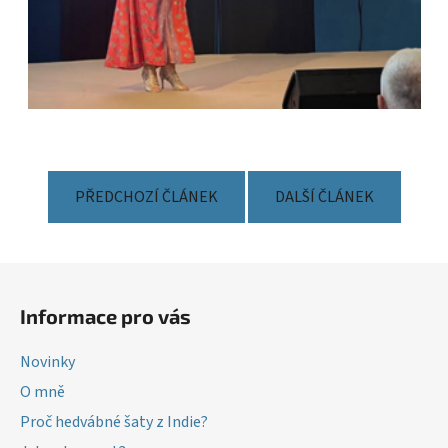
PŘEDCHOZÍ ČLÁNEK
DALŠÍ ČLÁNEK
Z
á
Informace pro vás
p
a
Novinky
t
O mně
í
Proč hedvábné šaty z Indie?