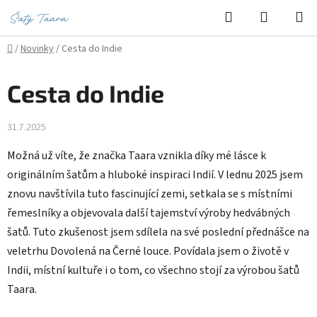
Přejít
Hledat
NÁKUPN
na
KOŠÍK
obsah
Domů
/
Novinky
/
Cesta do Indie
Cesta do Indie
31.7.2025
Možná už víte, že značka Taara vznikla díky mé lásce k
originálním šatům a hluboké inspiraci Indií. V lednu 2025 jsem
znovu navštívila tuto fascinující zemi, setkala se s místními
řemeslníky a objevovala další tajemství výroby hedvábných
šatů. Tuto zkušenost jsem sdílela na své poslední přednášce na
veletrhu Dovolená na Černé louce. Povídala jsem o životě v
Indii, místní kultuře i o tom, co všechno stojí za výrobou šatů
Taara.