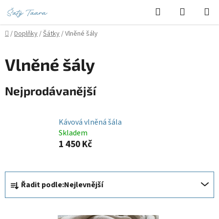
Přejít
Hledat
NÁKUPN
na
KOŠÍK
obsah
Domů
/
Doplňky
/
Šátky
/
Vlněné šály
Vlněné šály
Nejprodávanější
Kávová vlněná šála
Skladem
1 450 Kč
Ř
Řadit podle:
Nejlevnější
a
z
V
e