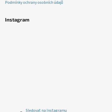
ý
Podmínky ochrany osobních údajů
p
i
s
Instagram
u
Sledovat na Instagramu