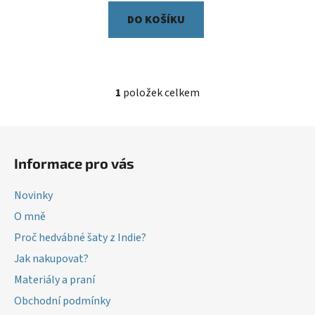
DO KOŠÍKU
1
položek celkem
O
v
l
Z
á
á
d
Informace pro vás
p
a
a
c
Novinky
t
í
O mně
í
p
Proč hedvábné šaty z Indie?
r
v
Jak nakupovat?
k
Materiály a praní
y
v
Obchodní podmínky