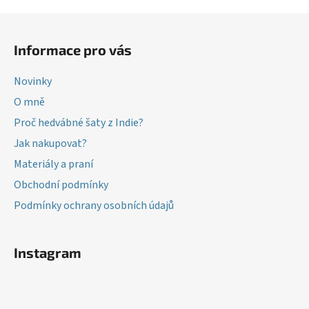
a
á
Z
n
c
á
í
í
Informace pro vás
p
p
r
a
Novinky
v
t
k
O mně
í
y
Proč hedvábné šaty z Indie?
v
Jak nakupovat?
ý
p
Materiály a praní
i
Obchodní podmínky
s
Podmínky ochrany osobních údajů
u
Instagram