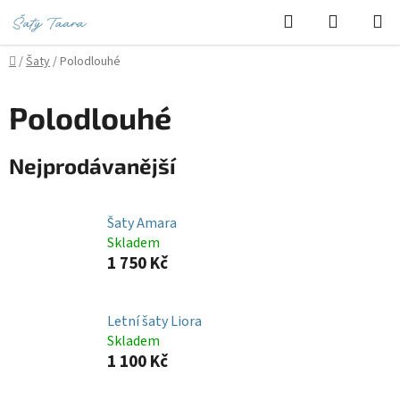
Přejít
Hledat
NÁKUPN
na
KOŠÍK
obsah
Domů
/
Šaty
/
Polodlouhé
Polodlouhé
Nejprodávanější
Šaty Amara
Skladem
1 750 Kč
Letní šaty Liora
Skladem
1 100 Kč