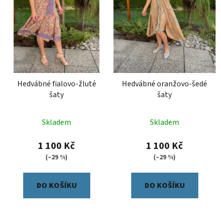
p
o
r
d
o
u
d
k
u
t
k
ů
t
Hedvábné fialovo-žluté
Hedvábné oranžovo-šedé
ů
šaty
šaty
Skladem
Skladem
1 100 Kč
1 100 Kč
(–29 %)
(–29 %)
DO KOŠÍKU
DO KOŠÍKU