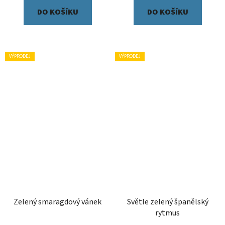
DO KOŠÍKU
DO KOŠÍKU
VÝPRODEJ
VÝPRODEJ
Zelený smaragdový vánek
Světle zelený španělský
rytmus