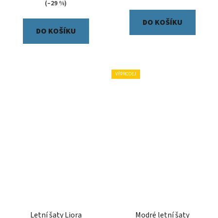
(–29 %)
DO KOŠÍKU
DO KOŠÍKU
VÝPRODEJ
Letní šaty Liora
Modré letní šaty