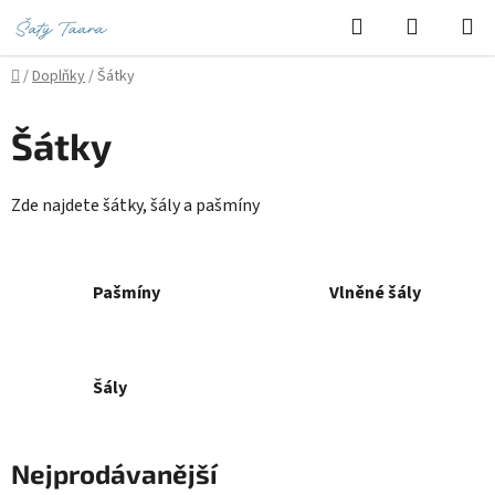
Přejít
Hledat
NÁKUPN
na
KOŠÍK
obsah
Domů
/
Doplňky
/
Šátky
Šátky
Zde najdete šátky, šály a pašmíny
Pašmíny
Vlněné šály
Šály
Nejprodávanější