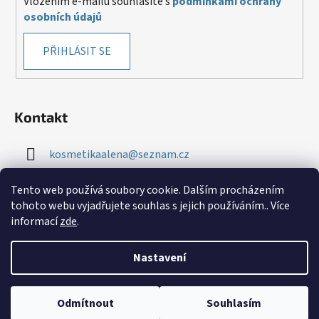
Vložením e-mailu souhlasíte s
podmínkami ochrany
osobních údajů
PŘIHLÁSIT SE
Kontakt
kosmetikaalena
@
seznam.cz
+420 724 276 534
Tento web používá soubory cookie. Dalším procházením
tohoto webu vyjadřujete souhlas s jejich používáním.. Více
informací
zde
.
Nastavení
Vytvořil Shoptet
Odmítnout
Souhlasím
Copyright 2026
Taara
. Všechna práva vyhrazena.
Upravit