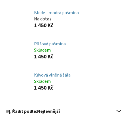
Bledě - modrá pašmína
Na dotaz
1 450 Kč
Růžová pašmína
Skladem
1 450 Kč
Kávová vlněná šála
Skladem
1 450 Kč
Ř
Řadit podle:
Nejlevnější
a
z