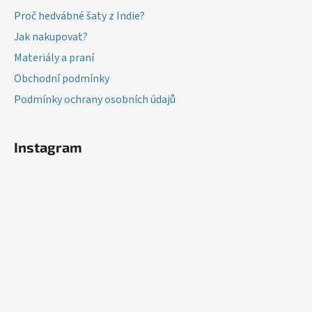
í
p
Proč hedvábné šaty z Indie?
r
v
Jak nakupovat?
k
Materiály a praní
y
v
Obchodní podmínky
ý
Podmínky ochrany osobních údajů
p
i
s
Instagram
u