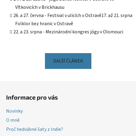
Vítkovicích v Brickhausu
26. a 27. června - Festival v ulicích v Ostravě17.
až 21. srpna
Folklor bez hranic v Ostravě
22. a 23. srpna - Mezinárodní kongres jógy v Olomouci
DALŠÍ ČLÁNEK
Z
á
Informace pro vás
p
a
Novinky
t
O mně
í
Proč hedvábné šaty z Indie?