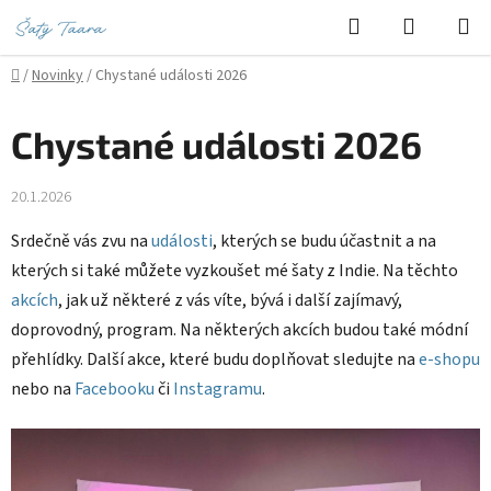
Přejít
Hledat
NÁKUPN
na
KOŠÍK
obsah
Domů
/
Novinky
/
Chystané události 2026
Chystané události 2026
20.1.2026
Srdečně vás zvu na
události
, kterých se budu účastnit a na
kterých si také můžete vyzkoušet mé šaty
z Indie. Na těchto
akcích
, jak už některé z vás víte, bývá i další zajímavý,
doprovodný, program. Na některých akcích budou také módní
přehlídky. Další akce, které budu doplňovat sledujte na
e-shopu
nebo na
Facebooku
či
Instagramu
.