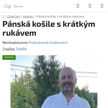
Přejít
Hledat
NÁKUPN
na
KOŠÍK
obsah
Domů
/
Oblečení
/
Halenky
/
Pánská košile s krátkým rukávem
Pánská košile s krátkým
rukávem
Průměrné
Neohodnoceno
Podrobnosti hodnocení
hodnocení
Značka:
TAARA
produktu
NOVINKA
je
0,0
z
5
hvězdiček.