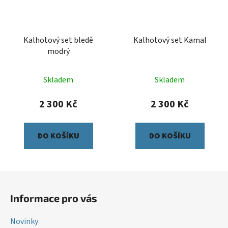
Kalhotový set bledě
Kalhotový set Kamal
modrý
Skladem
Skladem
2 300 Kč
2 300 Kč
DO KOŠÍKU
DO KOŠÍKU
Z
á
Informace pro vás
p
a
Novinky