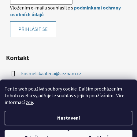
Vložením e-mailu souhlasíte s
podmínkami ochrany
osobních údajů
PŘIHLÁSIT SE
Kontakt
kosmetikaalena
@
seznam.cz
+420 724 276 534
Tento web používá soubory cookie. Dalším procházením
tohoto webu vyjadřujete souhlas s jejich používáním.. Více
informací
zde
.
Nastavení
Vytvořil Shoptet