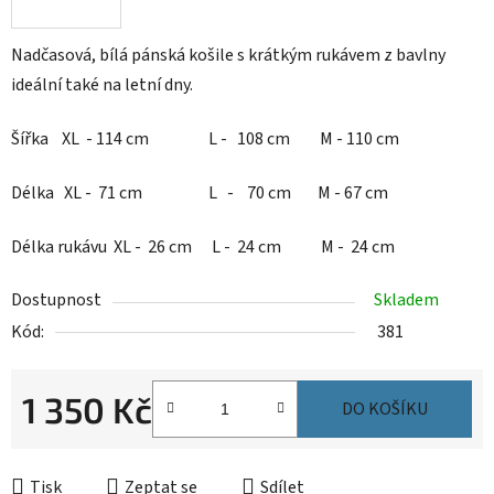
Nadčasová, bílá pánská košile s krátkým rukávem z bavlny
ideální také na letní dny.
Šířka XL - 114 cm L - 108 cm M - 110 cm
Délka XL - 71 cm L - 70 cm M - 67 cm
Délka rukávu XL - 26 cm L - 24 cm M - 24 cm
Dostupnost
Skladem
Kód:
381
1 350 Kč
DO KOŠÍKU
Měrná cena:
Tisk
Zeptat se
Sdílet