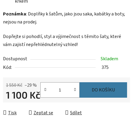
krkem
Poznámka
: Doplňky k šatům, jako jsou saka, kabátky a boty,
nejsou na prodej.
Dopřejte si pohodlí, styl a výjimečnost s těmito šaty, které
vám zajistí nepřehlédnutelný vzhled!
Dostupnost
Skladem
Kód:
375
1 550 Kč
–29 %
DO KOŠÍKU
1 100 Kč
Měrná cena:
Tisk
Zeptat se
Sdílet