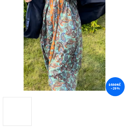
1 550 KČ
–29 %