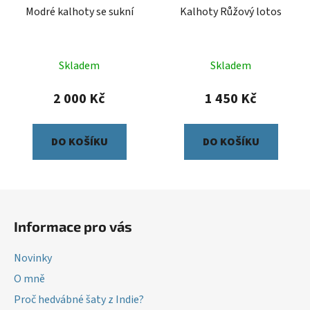
Modré kalhoty se sukní
Kalhoty Růžový lotos
Skladem
Skladem
2 000 Kč
1 450 Kč
DO KOŠÍKU
DO KOŠÍKU
Z
á
Informace pro vás
p
a
Novinky
t
O mně
í
Proč hedvábné šaty z Indie?