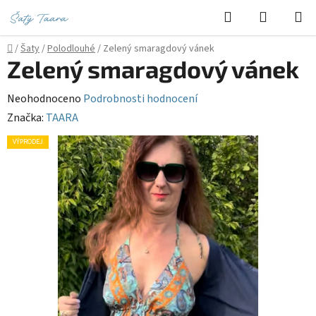
Přejít
Hledat
NÁKUPN
na
KOŠÍK
obsah
Domů
/
Šaty
/
Polodlouhé
/
Zelený smaragdový vánek
Zelený smaragdový vánek
Průměrné
Neohodnoceno
Podrobnosti hodnocení
hodnocení
Značka:
TAARA
produktu
VÝPRODEJ
je
0,0
z
5
hvězdiček.