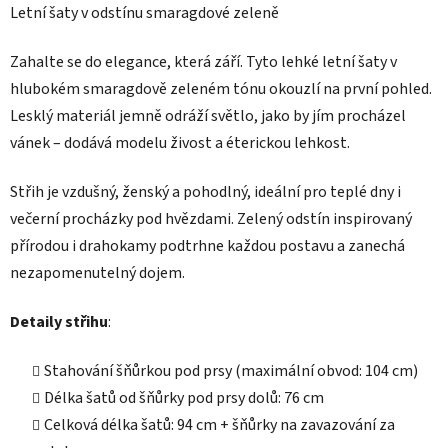
Letní šaty v odstínu smaragdové zeleně
Zahalte se do elegance, která září. Tyto lehké letní šaty v
hlubokém smaragdově zeleném tónu okouzlí na první pohled.
Lesklý materiál jemně odráží světlo, jako by jím procházel
vánek – dodává modelu živost a éterickou lehkost.
Střih je vzdušný, ženský a pohodlný, ideální pro teplé dny i
večerní procházky pod hvězdami. Zelený odstín inspirovaný
přírodou i drahokamy podtrhne každou postavu a zanechá
nezapomenutelný dojem.
Detaily střihu
:
Stahování šňůrkou pod prsy (maximální obvod: 104 cm)
Délka šatů od šňůrky pod prsy dolů: 76 cm
Celková délka šatů: 94 cm + šňůrky na zavazování za