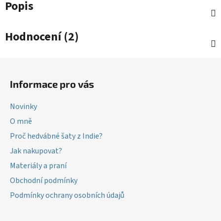
Popis
Hodnocení (2)
Z
á
Informace pro vás
p
a
Novinky
t
O mně
í
Proč hedvábné šaty z Indie?
Jak nakupovat?
Materiály a praní
Obchodní podmínky
Podmínky ochrany osobních údajů