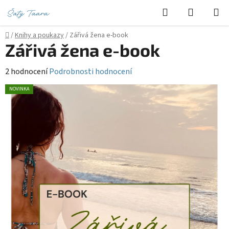
Přejít
Hledat
NÁKUPN
na
KOŠÍK
obsah
Domů
/
Knihy a poukazy
/
Zářivá žena e-book
Zářivá žena e-book
Průměrné
2 hodnocení
Podrobnosti hodnocení
hodnocení
NOVINKA
produktu
je
5,0
z
5
hvězdiček.