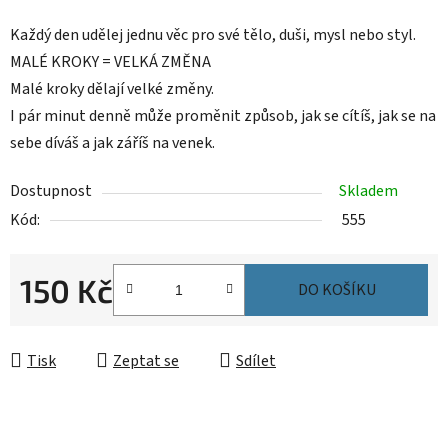
Každý den udělej jednu věc pro své tělo, duši, mysl nebo styl.
MALÉ KROKY = VELKÁ ZMĚNA
Malé kroky dělají velké změny.
I pár minut denně může proměnit způsob, jak se cítíš, jak se na
sebe díváš a jak záříš na venek.
Dostupnost
Skladem
Kód:
555
150 Kč
DO KOŠÍKU
Měrná cena:
Tisk
Zeptat se
Sdílet